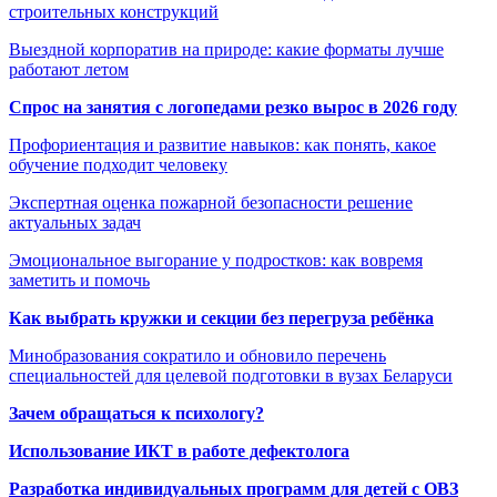
строительных конструкций
Выездной корпоратив на природе: какие форматы лучше
работают летом
Спрос на занятия с логопедами резко вырос в 2026 году
Профориентация и развитие навыков: как понять, какое
обучение подходит человеку
Экспертная оценка пожарной безопасности решение
актуальных задач
Эмоциональное выгорание у подростков: как вовремя
заметить и помочь
Как выбрать кружки и секции без перегруза ребёнка
Минобразования сократило и обновило перечень
специальностей для целевой подготовки в вузах Беларуси
Зачем обращаться к психологу?
Использование ИКТ в работе дефектолога
Разработка индивидуальных программ для детей с ОВЗ