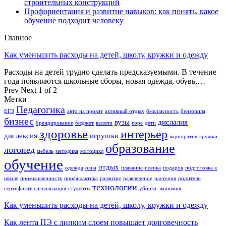
строительных конструкций
Профориентация и развитие навыков: как понять, какое
обучение подходит человеку
Главное
Как уменьшить расходы на детей, школу, кружки и одежду
Расходы на детей трудно сделать предсказуемыми. В течение
года появляются школьные сборы, новая одежда, обувь,…
Prev
Next
1 of 2
Метки
Педагогика
ЕГЭ
авто на прокат
активный отдых
безопасность
бензопила
бизнес
вузы
дислалия
брендирование
бюджет
валюта
горе
дети
здоровье
интерьер
дислексия
игрушки
корпоратив
кружки
образование
логопед
мебель
методика
мотоцикл
обучение
отдых
одежда
окна
плавание
пленка
подарок
подготовка к
школе
промышленность
профилактика
развитие
развлечение
растения
родители
технологии
сертификат
сигнализация
студенты
уборка
экономия
Как уменьшить расходы на детей, школу, кружки и одежду
Как лента ПЭ с липким слоем повышает долговечность