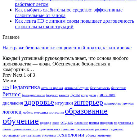
работают летом
Как выбрать слабительное средство: эффективные
слабительные от запора
Как лента ПЭ с липким слоем повышает долговечность
строительных конструкций
Главное
На страже безопасности: современный подход к экипировке
Каждый успешный руководитель знает, что основа любого
производства — люди. Обеспечение безопасных и
комфортных…
Prev
Next
1 of 3
Метки
Педагогика
ЕГЭ
авто на прокат
активный отдых
безопасность
бензопила
бизнес
вузы
дислалия
брендирование
бюджет
валюта
горе
дети
здоровье
интерьер
дислексия
игрушки
корпоратив
кружки
образование
логопед
мебель
методика
мотоцикл
обучение
отдых
одежда
окна
плавание
пленка
подарок
подготовка к
школе
промышленность
профилактика
развитие
развлечение
растения
родители
технологии
сертификат
сигнализация
студенты
уборка
экономия