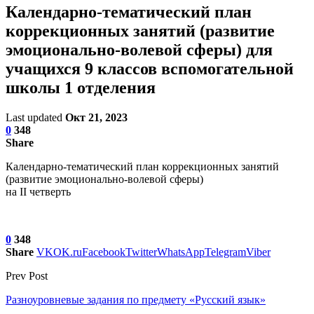
Календарно-тематический план
коррекционных занятий (развитие
эмоционально-волевой сферы) для
учащихся 9 классов вспомогательной
школы 1 отделения
Last updated
Окт 21, 2023
0
348
Share
Календарно-тематический план коррекционных занятий
(развитие эмоционально-волевой сферы)
на II четверть
0
348
Share
VK
OK.ru
Facebook
Twitter
WhatsApp
Telegram
Viber
Prev Post
Разноуровневые задания по предмету «Русский язык»