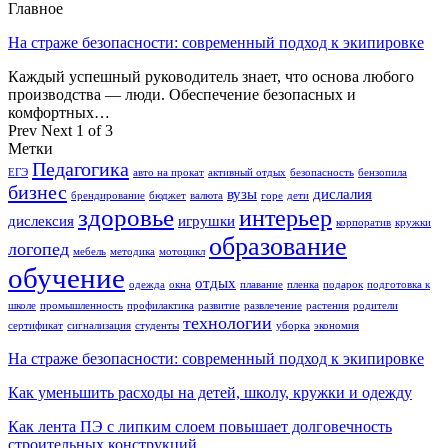
Главное
На страже безопасности: современный подход к экипировке
Каждый успешный руководитель знает, что основа любого
производства — люди. Обеспечение безопасных и
комфортных…
Prev
Next
1 of 3
Метки
Педагогика
ЕГЭ
авто на прокат
активный отдых
безопасность
бензопила
бизнес
вузы
дислалия
брендирование
бюджет
валюта
горе
дети
здоровье
интерьер
дислексия
игрушки
корпоратив
кружки
образование
логопед
мебель
методика
мотоцикл
обучение
отдых
одежда
окна
плавание
пленка
подарок
подготовка к
школе
промышленность
профилактика
развитие
развлечение
растения
родители
технологии
сертификат
сигнализация
студенты
уборка
экономия
На страже безопасности: современный подход к экипировке
Как уменьшить расходы на детей, школу, кружки и одежду
Как лента ПЭ с липким слоем повышает долговечность
строительных конструкций