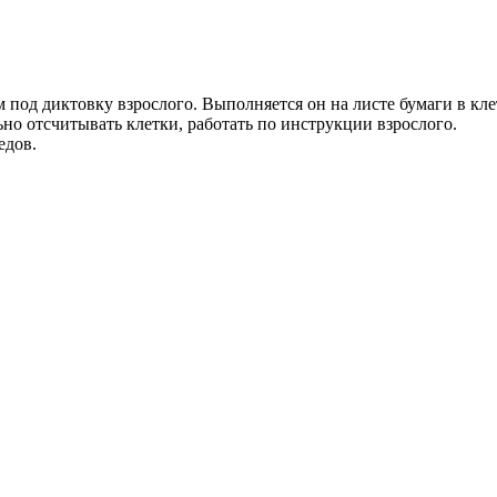
 под диктовку взрослого. Выполняется он на листе бумаги в кл
ьно отсчитывать клетки, работать по инструкции взрослого.
едов.