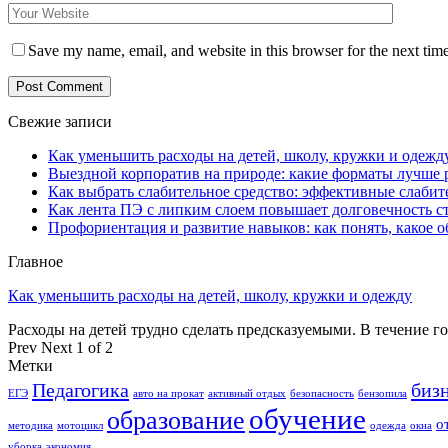
Save my name, email, and website in this browser for the next tim
Свежие записи
Как уменьшить расходы на детей, школу, кружки и одежд
Выездной корпоратив на природе: какие форматы лучше 
Как выбрать слабительное средство: эффективные слабит
Как лента ПЭ с липким слоем повышает долговечность 
Профориентация и развитие навыков: как понять, какое 
Главное
Как уменьшить расходы на детей, школу, кружки и одежду
Расходы на детей трудно сделать предсказуемыми. В течение г
Prev
Next
1 of 2
Метки
Педагогика
биз
ЕГЭ
авто на прокат
активный отдых
безопасность
бензопила
обучение
образование
о
методика
мотоцикл
одежда
окна
уборка
экономия