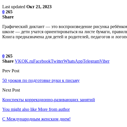
Last updated
Окт 21, 2023
0
265
Share
Графический диктант — это воспроизведение рисунка ребёнком
школе — дети учатся ориентироваться на листе бумаги, правил
Книга предназначена для детей и родителей, педагогов и логоп
0
265
Share
VK
OK.ru
Facebook
Twitter
WhatsApp
Telegram
Viber
Prev Post
50 уроков по подготовке руки к письму
Next Post
Конспекты коррекционно-разивающих занятий
You might also like
More from author
С Международным женским днем!