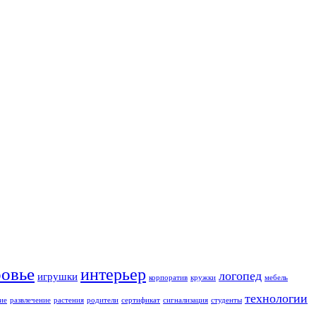
ровье
интерьер
логопед
игрушки
корпоратив
кружки
мебель
технологии
ие
развлечение
растения
родители
сертификат
сигнализация
студенты