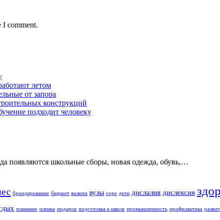
e I comment.
у
работают летом
ельные от запора
строительных конструкций
обучение подходит человеку
ода появляются школьные сборы, новая одежда, обувь,…
здо
нес
вузы
дислалия
дислексия
брендирование
бюджет
валюта
горе
дети
тдых
плавание
пленка
подарок
подготовка к школе
промышленность
профилактика
развит