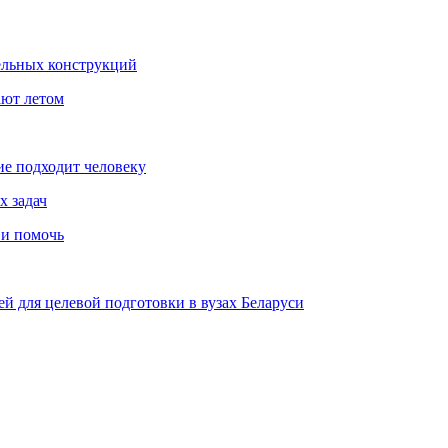
ельных конструкций
ают летом
ие подходит человеку
х задач
 и помочь
й для целевой подготовки в вузах Беларуси