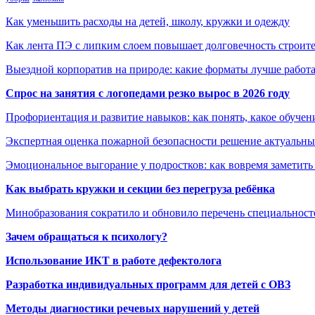
Как уменьшить расходы на детей, школу, кружки и одежду
Как лента ПЭ с липким слоем повышает долговечность строит
Выездной корпоратив на природе: какие форматы лучше работ
Спрос на занятия с логопедами резко вырос в 2026 году
Профориентация и развитие навыков: как понять, какое обучен
Экспертная оценка пожарной безопасности решение актуальны
Эмоциональное выгорание у подростков: как вовремя заметить
Как выбрать кружки и секции без перегруза ребёнка
Минобразования сократило и обновило перечень специальносте
Зачем обращаться к психологу?
Использование ИКТ в работе дефектолога
Разработка индивидуальных программ для детей с ОВЗ
Методы диагностики речевых нарушений у детей