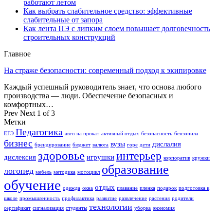
работают летом
Как выбрать слабительное средство: эффективные
слабительные от запора
Как лента ПЭ с липким слоем повышает долговечность
строительных конструкций
Главное
На страже безопасности: современный подход к экипировке
Каждый успешный руководитель знает, что основа любого
производства — люди. Обеспечение безопасных и
комфортных…
Prev
Next
1 of 3
Метки
Педагогика
ЕГЭ
авто на прокат
активный отдых
безопасность
бензопила
бизнес
вузы
дислалия
брендирование
бюджет
валюта
горе
дети
здоровье
интерьер
дислексия
игрушки
корпоратив
кружки
образование
логопед
мебель
методика
мотоцикл
обучение
отдых
одежда
окна
плавание
пленка
подарок
подготовка к
школе
промышленность
профилактика
развитие
развлечение
растения
родители
технологии
сертификат
сигнализация
студенты
уборка
экономия