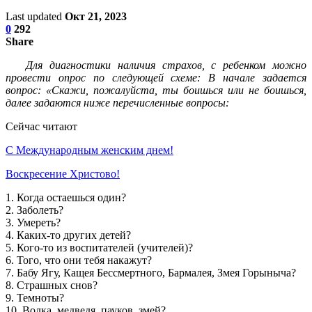
Last updated
Окт 21, 2023
0
292
Share
Для диагностики наличия страхов, с ребенком можно
провести опрос по следующей схеме: В начале задается
вопрос: «Скажи, пожалуйста, ты боишься или не боишься,
далее задаются ниже перечисленные вопросы:
Сейчас читают
С Международным женским днем!
Воскресение Xристово!
1. Когда остаешься один?
2. Заболеть?
3. Умереть?
4. Каких-то других детей?
5. Кого-то из воспитателей (учителей)?
6. Того, что они тебя накажут?
7. Бабу Ягу, Кащея Бессмертного, Бармалея, Змея Горыныча?
8. Страшных снов?
9. Темноты?
10. Волка, медведя, пауков, змей?