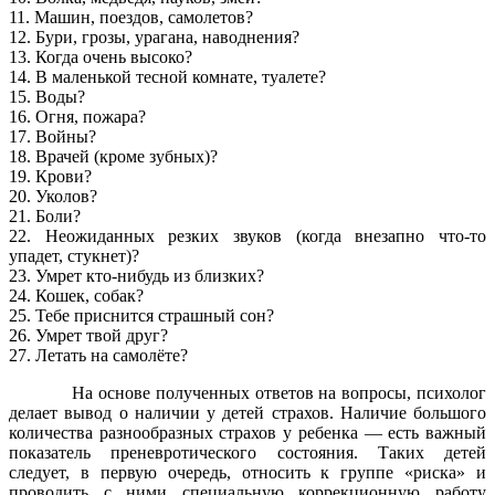
11. Машин, поездов, самолетов?
12. Бури, грозы, урагана, наводнения?
13. Когда очень высоко?
14. В маленькой тесной комнате, туалете?
15. Воды?
16. Огня, пожара?
17. Войны?
18. Врачей (кроме зубных)?
19. Крови?
20. Уколов?
21. Боли?
22. Неожиданных резких звуков (когда внезапно что-то
упадет, стукнет)?
23. Умрет кто-нибудь из близких?
24. Кошек, собак?
25. Тебе приснится страшный сон?
26. Умрет твой друг?
27. Летать на самолёте?
На основе полученных ответов на вопросы, психолог
делает вывод о наличии у детей страхов. Наличие большого
количества разнообразных страхов у ребенка — есть важный
показатель преневротического состояния. Таких детей
следует, в первую очередь, относить к группе «риска» и
проводить с ними специальную коррекционную работу