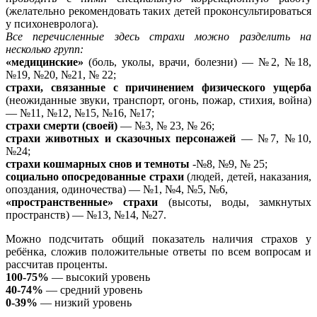
(желательно рекомендовать таких детей проконсультироваться
у психоневролога).
Все перечисленные здесь страхи можно разделить на
несколько групп:
«медицинские»
(боль, уколы, врачи, болезни) — №2, №18,
№19, №20, №21, № 22;
страхи, связанные с причинением физического ущерба
(неожиданные звуки, транспорт, огонь, пожар, стихия, война)
— №11, №12, №15, №16, №17;
страхи смерти (своей)
— №3, № 23, № 26;
страхи животных и сказочных персонажей
— №7, №10,
№24;
страхи кошмарных снов и темноты
-№8, №9, № 25;
социально опосредованные страхи
(людей, детей, наказания,
опоздания, одиночества) — №1, №4, №5, №6,
«пространственные» страхи
(высоты, воды, замкнутых
пространств) — №13, №14, №27.
Можно подсчитать общий показатель наличия страхов у
ребёнка, сложив положительные ответы по всем вопросам и
рассчитав проценты.
100-75%
— высокий уровень
40-74%
— средний уровень
0-39%
— низкий уровень