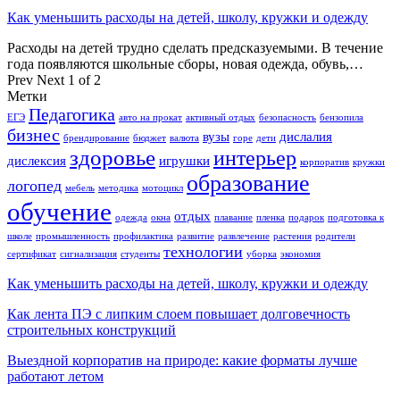
Как уменьшить расходы на детей, школу, кружки и одежду
Расходы на детей трудно сделать предсказуемыми. В течение
года появляются школьные сборы, новая одежда, обувь,…
Prev
Next
1 of 2
Метки
Педагогика
ЕГЭ
авто на прокат
активный отдых
безопасность
бензопила
бизнес
вузы
дислалия
брендирование
бюджет
валюта
горе
дети
здоровье
интерьер
дислексия
игрушки
корпоратив
кружки
образование
логопед
мебель
методика
мотоцикл
обучение
отдых
одежда
окна
плавание
пленка
подарок
подготовка к
школе
промышленность
профилактика
развитие
развлечение
растения
родители
технологии
сертификат
сигнализация
студенты
уборка
экономия
Как уменьшить расходы на детей, школу, кружки и одежду
Как лента ПЭ с липким слоем повышает долговечность
строительных конструкций
Выездной корпоратив на природе: какие форматы лучше
работают летом