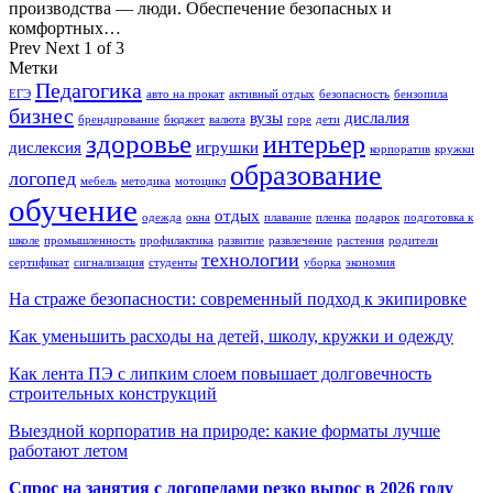
производства — люди. Обеспечение безопасных и
комфортных…
Prev
Next
1 of 3
Метки
Педагогика
ЕГЭ
авто на прокат
активный отдых
безопасность
бензопила
бизнес
вузы
дислалия
брендирование
бюджет
валюта
горе
дети
здоровье
интерьер
дислексия
игрушки
корпоратив
кружки
образование
логопед
мебель
методика
мотоцикл
обучение
отдых
одежда
окна
плавание
пленка
подарок
подготовка к
школе
промышленность
профилактика
развитие
развлечение
растения
родители
технологии
сертификат
сигнализация
студенты
уборка
экономия
На страже безопасности: современный подход к экипировке
Как уменьшить расходы на детей, школу, кружки и одежду
Как лента ПЭ с липким слоем повышает долговечность
строительных конструкций
Выездной корпоратив на природе: какие форматы лучше
работают летом
Спрос на занятия с логопедами резко вырос в 2026 году