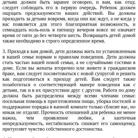
детьми должен быть заранее оговорен, и вам, как отцу,
следует соблюдать его в первую очередь. Ребенок должен
ощущать предсказуемости ваших действий. Вы должны
приходить за детьми вовремя, когда они вас ждут, а не когда у
вас появляется для этого благоприятная возможность, и
семнадцать ноль-ноль в пятницу вечером вовсе не означает
время от пяти до без четверти шесть. Возвращать детей домой
также необходимо в строго определенное время.
3. Приходя к вам домой, дети должны жить по установленным
в вашей семье нормам и правилам поведения. Дети должны
стать частью вашей новой семьи, а не случайными гостями в
доме. Если вы женаты вторично или живете в гражданском
браке, вам следует посоветоваться с новой супругой и решить
как подготовиться к приходу детей. Вам следует также
позаботиться о соответствующей манере поведения как с
детьми, так и в их присутствии друг с другом. Работа по дому
должна быть распределена между всеми членами семьи:
посильная помощь в приготовлении пищи, уборка постелей и
поддержание порядка в ванной комнате только сблизят вас, но
никак не отдалят. Прочность отношений для ребенка не менее
важна, чем проявление любви, а хаотичная
непредсказуемость, нестабильность снижает его самооценку,
притупляет чувство собственного достоинства.