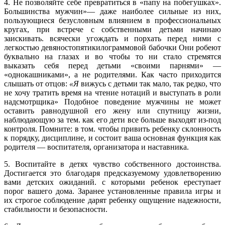
4. Не позволяйте себе превратиться в «папу на побегушках».
Большинства мужчин»— даже наиболее сильные из них,
пользующиеся безусловным влиянием в профессиональных
кругах, при встрече с собственными детьми начинаю
заискивать. всячески угождать и порхать перед ними с
легкостью девяностопятикилограммовой бабочки Они робеют
буквально на глазах и во чтобы то ни стало стремятся
выказать себя перед детьми «своими парнями» —
«однокашниками», а не родителями. Как часто приходится
слышать от отцов:
«Я
вижусь с детьми так мало, так редко, что
не хочу тратить время на чтение нотаций и выступать в роли
надсмотрщика» Подобное поведение мужчины не может
оставить равнодушной его жену или спутницу жизни,
наблюдающую за тем. как его дети все больше выходят из-под
контроля. Помните: в том. чтобы привить ребенку склонность
к порядку, дисциплине, и состоит ваша основная функция как
родителя — воспитателя, организатора и наставника.
5. Воспитайте в детях чувство собственного достоинства.
Достигается это благодаря предсказуемому удовлетворению
вами детских ожиданий. с которыми ребенок ереступает
порог вашего дома. Заранее установленные правила игры и
их строгое соблюдение дарят ребенку ощущение надежности,
стабильности и безопасности.