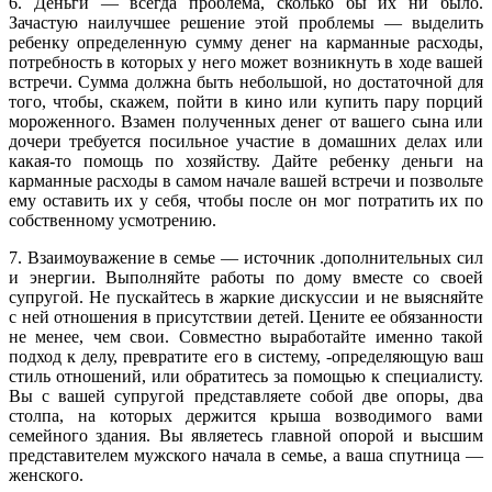
6. Деньги — всегда проблема, сколько бы их ни было.
Зачастую наилучшее решение этой проблемы — выделить
ребенку определенную сумму денег на карманные расходы,
потребность в которых у него может возникнуть в ходе вашей
встречи. Сумма должна быть небольшой, но достаточной для
того, чтобы, скажем, пойти в кино или купить пару порций
мороженного. Взамен полученных денег от вашего сына или
дочери требуется посильное участие в домашних делах или
какая-то помощь по хозяйству. Дайте ребенку деньги на
карманные расходы в самом начале вашей встречи и позвольте
ему оставить их у себя, чтобы после он мог потратить их по
собственному усмотрению.
7. Взаимоуважение в семье — источник .дополнительных сил
и энергии. Выполняйте работы по дому вместе со своей
супругой. Не пускайтесь в жаркие дискуссии и не выясняйте
с ней отношения в присутствии детей. Цените ее обязанности
не менее, чем свои. Совместно выработайте именно такой
подход к делу, превратите его в систему, -определяющую ваш
стиль отношений, или обратитесь за помощью к специалисту.
Вы с вашей супругой представляете собой две опоры, два
столпа, на которых держится крыша возводимого вами
семейного здания. Вы являетесь главной опорой и высшим
представителем мужского начала в семье, а ваша спутница —
женского.