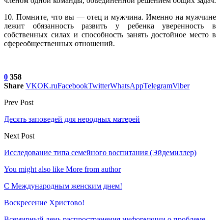
членом одной команды, объединенной решением общих задач.
10. Помните, что вы — отец и мужчина. Именно на мужчине
лежит обязанность развить у ребенка уверенность в
собственных силах и способность занять достойное место в
сфереобщественных отношений
.
0
358
Share
VK
OK.ru
Facebook
Twitter
WhatsApp
Telegram
Viber
Prev Post
Десять заповедей для неродных матерей
Next Post
Исследование типа семейного воспитания (Эйдемиллер)
You might also like
More from author
С Международным женским днем!
Воскресение Xристово!
Всемирный день распространения информации о проблеме