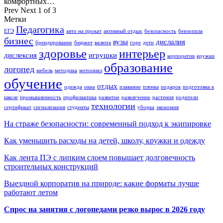
комфортных…
Prev
Next
1 of 3
Метки
Педагогика
ЕГЭ
авто на прокат
активный отдых
безопасность
бензопила
бизнес
вузы
дислалия
брендирование
бюджет
валюта
горе
дети
здоровье
интерьер
дислексия
игрушки
корпоратив
кружки
образование
логопед
мебель
методика
мотоцикл
обучение
отдых
одежда
окна
плавание
пленка
подарок
подготовка к
школе
промышленность
профилактика
развитие
развлечение
растения
родители
технологии
сертификат
сигнализация
студенты
уборка
экономия
На страже безопасности: современный подход к экипировке
Как уменьшить расходы на детей, школу, кружки и одежду
Как лента ПЭ с липким слоем повышает долговечность
строительных конструкций
Выездной корпоратив на природе: какие форматы лучше
работают летом
Спрос на занятия с логопедами резко вырос в 2026 году