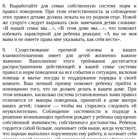
8. Выработайте для семьи собственную систему норм и
правил поведения. При этом ответственность за соблюдение
этих правил детьми должна лежать на их родном отце. Новой
же супруге следует выражать свои замечания детям словами:
«В нашей семье мы…», «В этом доме мы…», что поможет
избежать характерной для ребенка реакции: «А вы не моя
мама и не имеете права мне указывать, как себя вести».
9. Существование прочной основы в ваших
взаимоотношениях имеет для детей жизненно важное
значение. Выполнение этого требования достигается
распространением действующей в вашей семье системы
правил и норм поведения на все события и ситуации, включая
помощь в мытье посуды и поддержание порядка в своей
комнате. Ваш личный пример поможет ребенку прийти к
пониманию того, что он должен делать в вашем доме. При
этом неважно, насколько система установленных вами правил
отличается от манеры поведения, принятой в доме матери
ваших детей; главное — чтобы вы старались следовать ей
неукоснительно. Соблюдение системности в подходе к
решению возникающих проблем рождает у ребенка ощущение
собственной значимости, собственного достоинства. Ребенок
гордится собой больше, оценивает себя выше, когда чувствует,
что хорошо выполнил порученную ему работу, и осознает себя