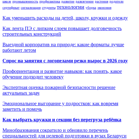
школе
промышленность
профилактика
развитие
развлечение
растения
родители
технологии
сертификат
сигнализация
студенты
уборка
экономия
Как уменьшить расходы на детей, школу, кружки и одежду
Как лента ПЭ с липким слоем повышает долговечность
строительных конструкций
Выездной корпоратив на природе: какие форматы лучше
работают летом
Спрос на занятия с логопедами резко вырос в 2026 году
Профориентация и развитие навыков: как понять, какое
обучение подходит человеку
Экспертная оценка пожарной безопасности решение
актуальных задач
Эмоциональное выгорание у подростков: как вовремя
заметить и помочь
Как выбрать кружки и секции без перегруза ребёнка
Минобразования сократило и обновило перечень
специальностей для целевой подготовки в вузах Беларуси