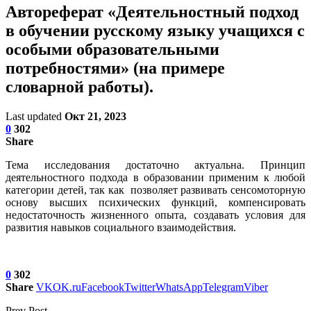
Автореферат «Деятельностный подход
в обучении русскому языку учащихся с
особыми образовательными
потребностями» (на примере
словарной работы).
Last updated
Окт 21, 2023
0
302
Share
Тема исследования достаточно актуальна. Принцип
деятельностного подхода в образовании применим к любой
категории детей, так как позволяет развивать сенсомоторную
основу высших психических функций, компенсировать
недостаточность жизненного опыта, создавать условия для
развития навыков социального взаимодействия.
0
302
Share
VK
OK.ru
Facebook
Twitter
WhatsApp
Telegram
Viber
Prev Post