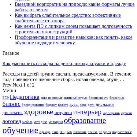
Выездной корпоратив на природе: какие форматы лучше
работают летом
Как выбрать слабительное средство: эффективные
слабительные от запора
Как лента ПЭ с липким слоем повышает долговечность
строительных конструкций
Профориентация и развитие навыков: как понять, какое
обучение подходит человеку
Главное
Как уменьшить расходы на детей, школу, кружки и одежду
Расходы на детей трудно сделать предсказуемыми. В течение
года появляются школьные сборы, новая одежда, обувь,…
Prev
Next
1 of 2
Метки
Педагогика
ЕГЭ
авто на прокат
активный отдых
безопасность
бензопила
бизнес
вузы
дислалия
брендирование
бюджет
валюта
горе
дети
здоровье
интерьер
дислексия
игрушки
корпоратив
кружки
образование
логопед
мебель
методика
мотоцикл
обучение
отдых
одежда
окна
плавание
пленка
подарок
подготовка к