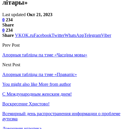
лiтары»
Last updated
Окт 21, 2023
0
234
Share
0
234
Share
VK
OK.ru
Facebook
Twitter
WhatsApp
Telegram
Viber
Prev Post
Апорныя таблiцы па тэме «Часцiны мовы»
Next Post
Апорныя таблiцы па тэме «Правапiс»
You might also like
More from author
С Международным женским днем!
Воскресение Xристово!
Всемирный день распространения информации о проблеме
аутизма
Домашняя игротека