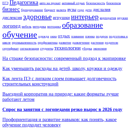
Педагогика
ЕГЭ
авто на прокат
активный отдых
безопасность
бензопила
бизнес
вузы
дислалия
брендирование
бюджет
валюта
горе
дети
здоровье
интерьер
дислексия
игрушки
корпоратив
кружки
образование
логопед
мебель
методика
мотоцикл
обучение
отдых
одежда
окна
плавание
пленка
подарок
подготовка к
школе
промышленность
профилактика
развитие
развлечение
растения
родители
технологии
сертификат
сигнализация
студенты
уборка
экономия
На страже безопасности: современный подход к экипировке
Как уменьшить расходы на детей, школу, кружки и одежду
Как лента ПЭ с липким слоем повышает долговечность
строительных конструкций
Выездной корпоратив на природе: какие форматы лучше
работают летом
Спрос на занятия с логопедами резко вырос в 2026 году
Профориентация и развитие навыков: как понять, какое
обучение подходит человеку