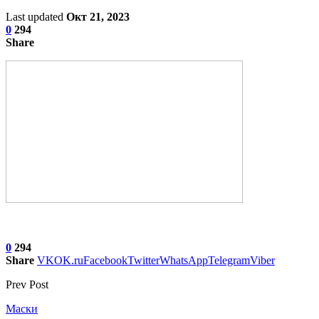
Last updated
Окт 21, 2023
0
294
Share
0
294
Share
VK
OK.ru
Facebook
Twitter
WhatsApp
Telegram
Viber
Prev Post
Маски