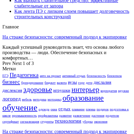
Как выбрать слабительное средство: эффективные
слабительные от запора
Как лента ПЭ с липким слоем повышает долговечность
строительных конструкций
Главное
На страже безопасности: современный подход к экипировке
Каждый успешный руководитель знает, что основа любого
производства — люди. Обеспечение безопасных и
комфортных…
Prev
Next
1 of 3
Метки
Педагогика
ЕГЭ
авто на прокат
активный отдых
безопасность
бензопила
бизнес
вузы
дислалия
брендирование
бюджет
валюта
горе
дети
здоровье
интерьер
дислексия
игрушки
корпоратив
кружки
образование
логопед
мебель
методика
мотоцикл
обучение
отдых
одежда
окна
плавание
пленка
подарок
подготовка к
школе
промышленность
профилактика
развитие
развлечение
растения
родители
технологии
сертификат
сигнализация
студенты
уборка
экономия
На страже безопасности: современный подход к экипировке