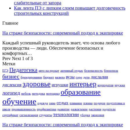
слабительные от запора
Как лента ПЭ с липким слоем повышает долговечность
строительных конструкций
Главное
На страже безопасности: современный подход к экипировке
Каждый успешный руководитель знает, что основа любого
производства — люди. Обеспечение безопасных и
комфортных…
Prev
Next
1 of 3
Метки
Педагогика
ЕГЭ
авто на прокат
активный отдых
безопасность
бензопила
бизнес
вузы
дислалия
брендирование
бюджет
валюта
горе
дети
здоровье
интерьер
дислексия
игрушки
корпоратив
кружки
образование
логопед
мебель
методика
мотоцикл
обучение
отдых
одежда
окна
плавание
пленка
подарок
подготовка к
школе
промышленность
профилактика
развитие
развлечение
растения
родители
технологии
сертификат
сигнализация
студенты
уборка
экономия
На страже безопасности: современный подход к экипировке