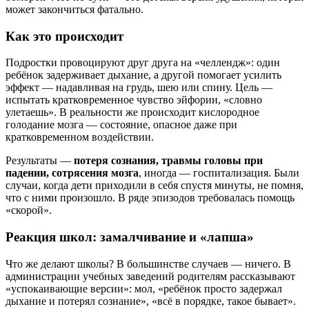
может закончиться фатально.
Как это происходит
Подростки провоцируют друг друга на «челлендж»: один
ребёнок задерживает дыхание, а другой помогает усилить
эффект — надавливая на грудь, шею или спину. Цель —
испытать кратковременное чувство эйфории, «словно
улетаешь». В реальности же происходит кислородное
голодание мозга — состояние, опасное даже при
кратковременном воздействии.
Результаты —
потеря сознания, травмы головы при
падении, сотрясения мозга
, иногда — госпитализация. Были
случаи, когда дети приходили в себя спустя минуты, не помня,
что с ними произошло. В ряде эпизодов требовалась помощь
«скорой».
Реакция школ: замалчивание и «лапша»
Что же делают школы? В большинстве случаев — ничего. В
администрации учебных заведений родителям рассказывают
«успокаивающие версии»: мол, «ребёнок просто задержал
дыхание и потерял сознание», «всё в порядке, такое бывает».