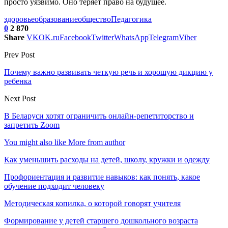
просто уязвимо. Оно теряет право на будущее.
здоровье
образование
общество
Педагогика
0
2 870
Share
VK
OK.ru
Facebook
Twitter
WhatsApp
Telegram
Viber
Prev Post
Почему важно развивать четкую речь и хорошую дикцию у
ребенка
Next Post
В Беларуси хотят ограничить онлайн-репетиторство и
запретить Zoom
You might also like
More from author
Как уменьшить расходы на детей, школу, кружки и одежду
Профориентация и развитие навыков: как понять, какое
обучение подходит человеку
Методическая копилка, о которой говорят учителя
Формирование у детей старшего дошкольного возраста