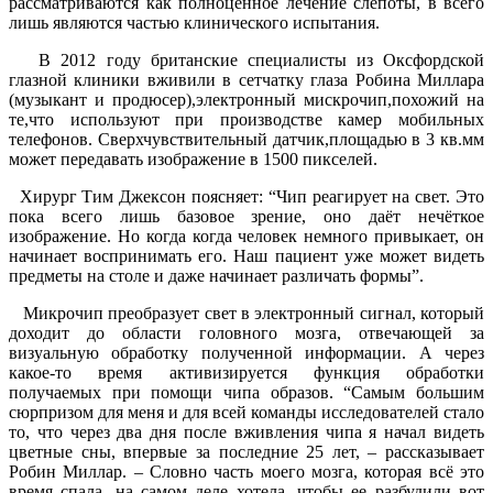
рассматриваются как полноценное лечение слепоты, в всего
лишь являются частью клинического испытания.
В 2012 году британские специалисты из Оксфордской
глазной клиники вживили в сетчатку глаза Робина Миллара
(музыкант и продюсер),электронный мискрочип,похожий на
те,что используют при производстве камер мобильных
телефонов. Сверхчувствительный датчик,площадью в 3 кв.мм
может передавать изображение в 1500 пикселей.
Хирург Тим Джексон поясняет: “Чип реагирует на свет. Это
пока всего лишь базовое зрение, оно даёт нечёткое
изображение. Но когда когда человек немного привыкает, он
начинает воспринимать его. Наш пациент уже может видеть
предметы на столе и даже начинает различать формы”.
Микрочип преобразует свет в электронный сигнал, который
доходит до области головного мозга, отвечающей за
визуальную обработку полученной информации. А через
какое-то время активизируется функция обработки
получаемых при помощи чипа образов. “Самым большим
сюрпризом для меня и для всей команды исследователей стало
то, что через два дня после вживления чипа я начал видеть
цветные сны, впервые за последние 25 лет, – рассказывает
Робин Миллар. – Словно часть моего мозга, которая всё это
время спала, на самом деле хотела, чтобы ее разбудили вот