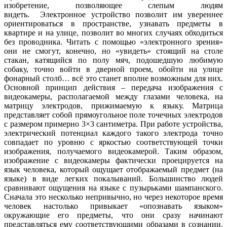
изобретение, позволяющее слепым людям
видеть. Электронное устройство позволит им увереннее
ориентироваться в пространстве, узнавать предметы в
квартире и на улице, позволит во многих случаях обходиться
без проводника. Читать с помощью «электронного зрения»
они не смогут, конечно, но «увидеть» стоящий на столе
стакан, катящийся по полу мяч, подошедшую любимую
собаку, точно войти в дверной проем, обойти на улице
фонарный столб… всё это станет вполне возможным для них.
Основной принцип действия – передача изображения с
видеокамеры, располагаемой между глазами человека, на
матрицу электродов, прижимаемую к языку. Матрица
представляет собой прямоугольное поле точечных электродов
с размером примерно 3×3 сантиметра. При работе устройства,
электрический потенциал каждого такого электрода точно
совпадает по уровню с яркостью соответствующей точки
изображения, получаемого видеокамерой. Таким образом,
изображение с видеокамеры фактически проецируется на
язык человека, который ощущает отображаемый предмет (на
языке) в виде легких покалываний. Большинство людей
сравнивают ощущения на языке с пузырьками шампанского.
Сначала это несколько непривычно, но через некоторое время
человек настолько привыкает «опознавать языком»
окружающие его предметы, что они сразу начинают
представляться ему соответствующими образами в сознании.