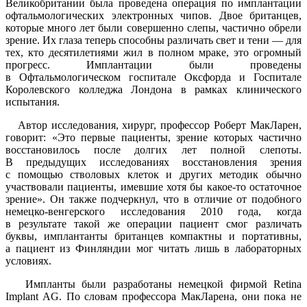
Великобритании была проведена операция по имплантации
офтальмологических электронных чипов. Двое британцев,
которые много лет были совершенно слепы, частично обрели
зрение. Их глаза теперь способны различать свет и тени — для
тех, кто десятилетиями жил в полном мраке, это огромный
прогресс. Имплантации были проведены
в Офтальмологическом госпитале Оксфорда и Госпитале
Королевского колледжа Лондона в рамках клинического
испытания.
Автор исследования, хирург, профессор Роберт МакЛарен,
говорит: «Это первые пациенты, зрение которых частично
восстановилось после долгих лет полной слепоты.
В предыдущих исследованиях восстановления зрения
с помощью стволовых клеток и других методик обычно
участвовали пациенты, имевшие хотя бы какое-то остаточное
зрение». Он также подчеркнул, что в отличие от подобного
немецко-венгерского исследования 2010 года, когда
в результате такой же операции пациент смог различать
буквы, имплантанты британцев компактны и портативны,
а пациент из Финляндии мог читать лишь в лабораторных
условиях.
Импланты были разработаны немецкой фирмой Retina
Implant AG. По словам профессора МакЛарена, они пока не