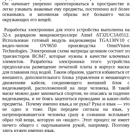
Он начинает уверенно ориентироваться в пространстве и
легко узнавать знакомые ему предметы, постепенно всё более
осваиваясь и запоминая образы всё большего числа
окружающих его вещей.
Разработка электроники для этого устройства выполнена на
32-х разрядном микроконтроллере Atmel AT32UC3A0512.
Использован готовый модуль видеокамеры TGA130V10 с
видео-чипом OV9650 производства OmniVision
Technologies. Электронная схема матрицы целиком состоит из
транзисторов BC847, которые нужны в качестве ключевых
элементов. Разработка электроники этого устройства
предполагала размещение печатной платы в корпусе маски
для плавания под водой. Таким образом, удается избавиться от
внешнего, дополнительного блока управления и мешающего
движениям кабеля, соединяющего внешний блок с
видеокамерой, расположенной на лице человека. В такой
маске можно даже заниматься спортом, не опасаясь за падение
видеокамеры, и не боясь зацепиться проводами за какие-либо
предметы. Почему именно язык,а не рука? Рука и язык — это
не одно и тоже. При передаче сигнала на язык, у
натренировавшегося человека сразу в сознании всплывает
образ той вещи, которую он «видит». Этот процесс не имеет
ничего общего с ощупыванием рукой, например. Поэтому
здесь нужен именно язык.