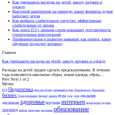
Как уменьшить расходы на детей, школу, кружки и
одежду
Выездной корпоратив на природе: какие форматы лучше
работают летом
Как выбрать слабительное средство: эффективные
слабительные от запора
Как лента ПЭ с липким слоем повышает долговечность
строительных конструкций
Профориентация и развитие навыков: как понять, какое
обучение подходит человеку
Главное
Как уменьшить расходы на детей, школу, кружки и одежду
Расходы на детей трудно сделать предсказуемыми. В течение
года появляются школьные сборы, новая одежда, обувь,…
Prev
Next
1 of 2
Метки
Педагогика
ЕГЭ
авто на прокат
активный отдых
безопасность
бензопила
бизнес
вузы
дислалия
брендирование
бюджет
валюта
горе
дети
здоровье
интерьер
дислексия
игрушки
корпоратив
кружки
образование
логопед
мебель
методика
мотоцикл