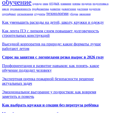
обучение
отдых
одежда
окна
плавание
пленка
подарок
подготовка к
школе
промышленность
профилактика
развитие
развлечение
растения
родители
технологии
сертификат
сигнализация
студенты
уборка
экономия
Как уменьшить расходы на детей, школу, кружки и одежду
Как лента ПЭ с липким слоем повышает долговечность
строительных конструкций
Выездной корпоратив на природе: какие форматы лучше
работают летом
Спрос на занятия с логопедами резко вырос в 2026 году
Профориентация и развитие навыков: как понять, какое
обучение подходит человеку
Экспертная оценка пожарной безопасности решение
актуальных задач
Эмоциональное выгорание у подростков: как вовремя
заметить и помочь
Как выбрать кружки и секции без перегруза ребёнка