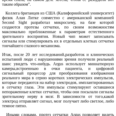
таким образом”.
Коллега британцев из США (Калифорнийский университет)
физик Алан Литке совместно с американской компанией
Second Sight разработал микросхему, на базе которой
создаются протезы сетчатки, по своим возможностям
максимально приближенные к параметрам естественного
зрительного восприятия. Новый чип может записывать
сигналы или стимулировать их в отдель­ных клетках сетчатки
тончайшего глазного механизма.
Итак, после 20 лет исследований,разработок и клинических
испытаний люди с нарушениями зрения получили реальный
шанс увидеть что-нибудь. Argus использует миниатюрную
камеры,встроенныю в очки пациента, и цифровой
сигнальный процессор для преобразования изображения
реального мира в серию коротких электрических импульсов,
которые передаются на набор электродов, имплантированных
в сетчатку глаза. Эти импульсы стимулируют оставшиеся
непораженные клетки сетчатки, чтобы они посылали сигналы
зрительному нерву в мозг. В зависимости от того,какой
электрод отправляет сигнал, мозг получает либо светлое, либо
темное пятно.
Иными словами, протез сетчатки Argus позволяет видеть