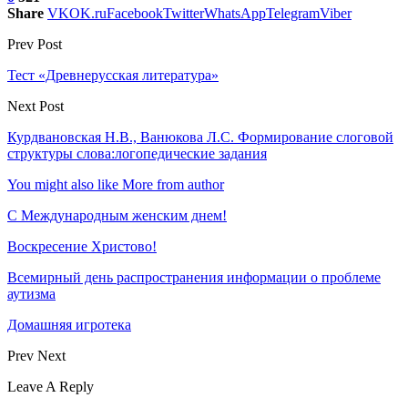
Share
VK
OK.ru
Facebook
Twitter
WhatsApp
Telegram
Viber
Prev Post
Тест «Древнерусская литература»
Next Post
Курдвановская Н.В., Ванюкова Л.С. Формирование слоговой
структуры слова:логопедические задания
You might also like
More from author
С Международным женским днем!
Воскресение Xристово!
Всемирный день распространения информации о проблеме
аутизма
Домашняя игротека
Prev
Next
Leave A Reply